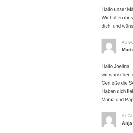
Hallo unser M
Wir hoffen ihr 
dich, und wünsc
AUGU
Mart
Hallo Joelina,
wir wünschen d
Genieße die So
Haben dich lie
Mama und Pa
AUGU
Anja