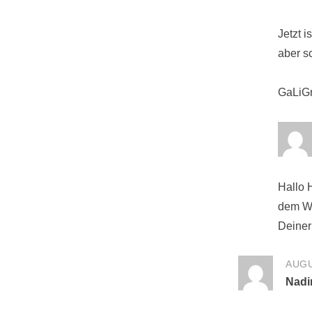
Jetzt i
aber s
GaLiG
Hallo
dem Wet
Deine
AUGU
Nadi