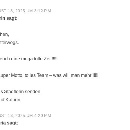
ST 13, 2025 UM 3:12 P.M.
rin
sagt:
then,
unterwegs.
uch eine mega tolle Zeit!!!!!
uper Motto, tolles Team – was will man mehr!!!!!!!
us Stadtlohn senden
nd Kathrin
ST 13, 2025 UM 4:20 P.M.
ria
sagt: