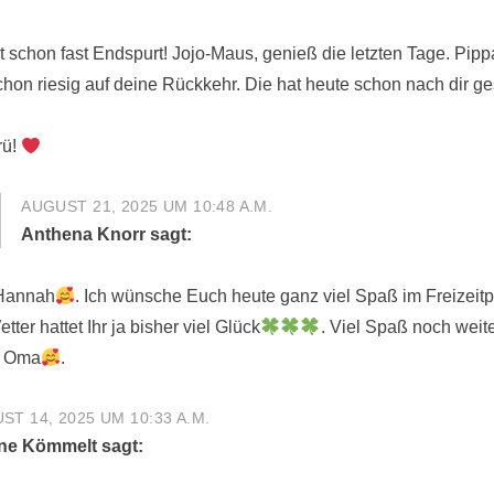
st schon fast Endspurt! Jojo-Maus, genieß die letzten Tage. Pippa
chon riesig auf deine Rückkehr. Die hat heute schon nach dir ges
rü!
AUGUST 21, 2025 UM 10:48 A.M.
Anthena Knorr
sagt:
 Hannah
. Ich wünsche Euch heute ganz viel Spaß im Freizeitp
ter hattet Ihr ja bisher viel Glück
. Viel Spaß noch weit
r Oma
.
ST 14, 2025 UM 10:33 A.M.
ne Kömmelt
sagt: