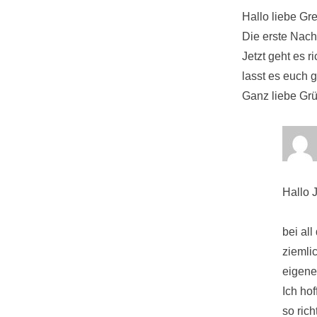
Hallo liebe Gr
Die erste Nacht
Jetzt geht es r
lasst es euch 
Ganz liebe Grü
Hallo 
bei al
ziemli
eigene
Ich ho
so rich