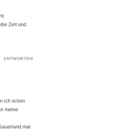
ht.
 die Zeit und
ANTWORTEN
in ich schon
 an meine
 Sauerland mal