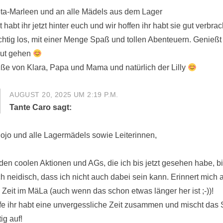
eta-Marleen und an alle Mädels aus dem Lager
 habt ihr jetzt hinter euch und wir hoffen ihr habt sie gut verbrac
ichtig los, mit einer Menge Spaß und tollen Abenteuern. Genießt
gut gehen
ße von Klara, Papa und Mama und natürlich der Lilly
AUGUST 20, 2025 UM 2:19 P.M.
Tante Caro
sagt:
Jojo und alle Lagermädels sowie Leiterinnen,
l den coolen Aktionen und AGs, die ich bis jetzt gesehen habe, b
ch neidisch, dass ich nicht auch dabei sein kann. Erinnert mich
 Zeit im MäLa (auch wenn das schon etwas länger her ist ;-))!
ffe ihr habt eine unvergessliche Zeit zusammen und mischt das
tig auf!