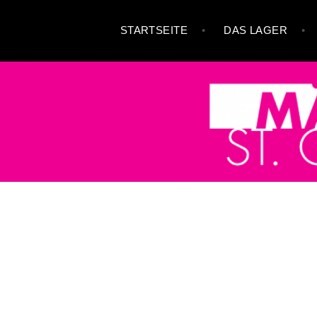
Zum
STARTSEITE
DAS LAGER
Inhalt
springen
MÄDCHENLAGER ST