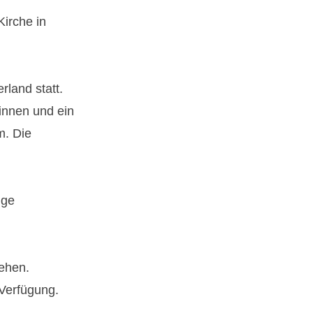
irche in
rland statt.
innen und ein
m. Die
ige
sehen.
Verfügung.