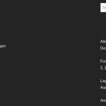
Su
nac
All
gerstadtlohn
De
Fun
2, 
La
Aug
Anm